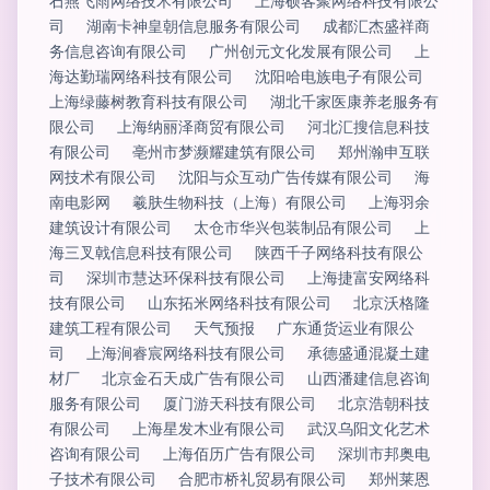
石燕飞雨网络技术有限公司
上海硕客聚网络科技有限公
司
湖南卡神皇朝信息服务有限公司
成都汇杰盛祥商
务信息咨询有限公司
广州创元文化发展有限公司
上
海达勤瑞网络科技有限公司
沈阳哈电族电子有限公司
上海绿藤树教育科技有限公司
湖北千家医康养老服务有
限公司
上海纳丽泽商贸有限公司
河北汇搜信息科技
有限公司
亳州市梦濒耀建筑有限公司
郑州瀚申互联
网技术有限公司
沈阳与众互动广告传媒有限公司
海
南电影网
羲肤生物科技（上海）有限公司
上海羽余
建筑设计有限公司
太仓市华兴包装制品有限公司
上
海三叉戟信息科技有限公司
陕西千子网络科技有限公
司
深圳市慧达环保科技有限公司
上海捷富安网络科
技有限公司
山东拓米网络科技有限公司
北京沃格隆
建筑工程有限公司
天气预报
广东通货运业有限公
司
上海涧睿宸网络科技有限公司
承德盛通混凝土建
材厂
北京金石天成广告有限公司
山西潘建信息咨询
服务有限公司
厦门游天科技有限公司
北京浩朝科技
有限公司
上海星发木业有限公司
武汉乌阳文化艺术
咨询有限公司
上海佰历广告有限公司
深圳市邦奥电
子技术有限公司
合肥市桥礼贸易有限公司
郑州莱恩